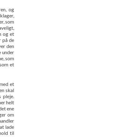
ren, og
klager,
er, som
veligt,
n og et
r på de
ver den
e under
ne, som
 som et
 med et
en skal
 pleje.
er helt
det ene
nger om
handler
at lade
old til