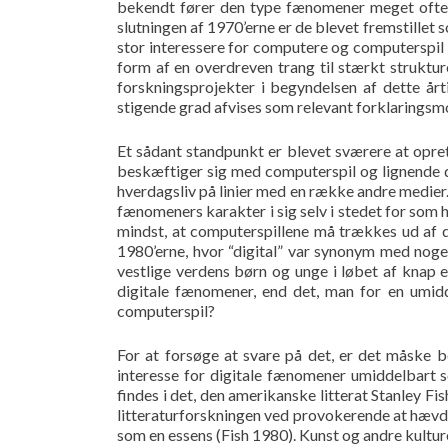
bekendt fører den type fænomener meget ofte t
slutningen af 1970’erne er de blevet fremstillet so
stor interessere for computere og computerspil 
form af en overdreven trang til stærkt struktur
forskningsprojekter i begyndelsen af dette år
stigende grad afvises som relevant forklaringsm
Et sådant standpunkt er blevet sværere at opret
beskæftiger sig med computerspil og lignende d
hverdagsliv på linier med en række andre medier.
fænomeners karakter i sig selv i stedet for som h
mindst, at computerspillene må trækkes ud af
1980’erne, hvor “digital” var synonym med noget 
vestlige verdens børn og unge i løbet af knap e
digitale fænomener, end det, man for en umid
computerspil?
For at forsøge at svare på det, er det måske 
interesse for digitale fænomener umiddelbart s
findes i det, den amerikanske litterat Stanley Fi
litteraturforskningen ved provokerende at hævde,
som en essens (Fish 1980). Kunst og andre kultur