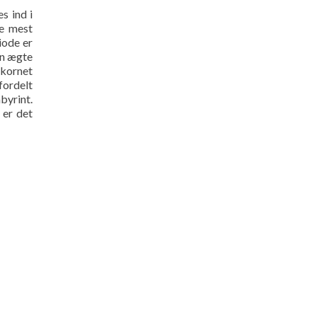
s ind i
de mest
iode er
en ægte
vkornet
fordelt
byrint.
 er det