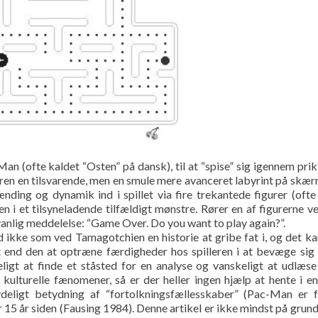
Man (ofte kaldet “Osten” på dansk), til at “spise” sig igennem prik
lleren en tilsvarende, men en smule mere avanceret labyrint på skæ
ding og dynamik ind i spillet via fire trekantede figurer (ofte
en i et tilsyneladende tilfældigt mønstre. Rører en af figurerne v
vanlig meddelelse: “Game Over. Do you want to play again?”.
ikke som ved Tamagotchien en historie at gribe fat i, og det k
 end den at optræne færdigheder hos spilleren i at bevæge sig 
eligt at finde et ståsted for en analyse og vanskeligt at udlæs
kulturelle fænomener, så er der heller ingen hjælp at hente i e
deligt betydning af “fortolkningsfællesskaber” (Pac-Man er 
r 15 år siden (Fausing 1984). Denne artikel er ikke mindst på grund