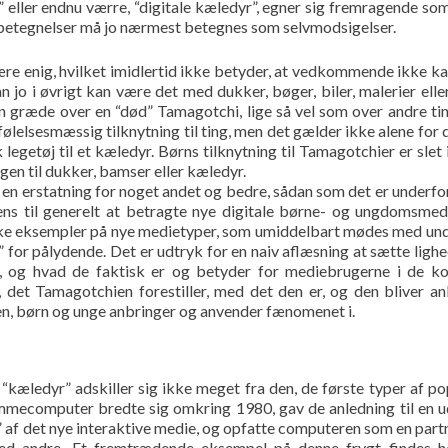
 eller endnu værre, “digitale kæledyr”, egner sig fremragende som
 betegnelser må jo nærmest betegnes som selvmodsigelser.
være enig, hvilket imidlertid ikke betyder, at vedkommende ikke k
 jo i øvrigt kan være det med dukker, bøger, biler, malerier elle
n græde over en “død” Tamagotchi, lige så vel som over andre ti
følelsesmæssig tilknytning til ting, men det gælder ikke alene for d
legetøj til et kæledyr. Børns tilknytning til Tamagotchier er slet 
en til dukker, bamser eller kæledyr.
n erstatning for noget andet og bedre, sådan som det er underfor
ens til generelt at betragte nye digitale børne- og ungdomsmed
ække eksempler på nye medietyper, som umiddelbart mødes med un
” for pålydende. Det er udtryk for en naiv aflæsning at sætte ligh
, og hvad de faktisk er og betyder for mediebrugerne i de k
, det Tamagotchien forestiller, med det den er, og den bliver an
en, børn og unge anbringer og anvender fænomenet i.
“kæledyr” adskiller sig ikke meget fra den, de første typer af p
jemmecomputer bredte sig omkring 1980, gav de anledning til en 
re” af det nye interaktive medie, og opfatte computeren som en partn
med andre. Et fremtrædende eksempel på denne frygt findes h