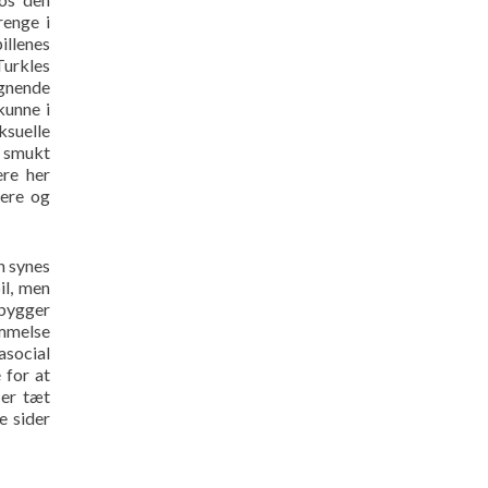
renge i
illenes
Turkles
gnende
kunne i
suelle
e smukt
ere her
sere og
n synes
il, men
 bygger
emmelse
asocial
 for at
 er tæt
e sider