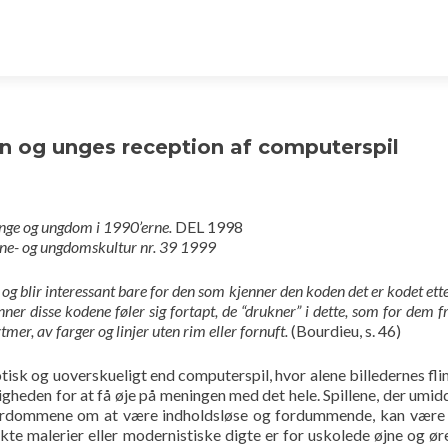
rn og unges reception af computerspil
 Unge og ungdom i 1990’erne.
DEL 1998
rne- og ungdomskultur nr. 39 1999
og blir interessant bare for den som kjenner den koden det er kodet ett
nner disse kodene føler sig fortapt, de “drukner” i dette, som for dem 
mer, av farger og linjer uten rim eller fornuft.
(Bourdieu, s. 46)
tisk og uoverskueligt end computerspil, hvor alene billedernes fl
heden for at få øje på meningen med det hele. Spillene, der umid
e fordommene om at være indholdsløse og fordummende, kan være 
te malerier eller modernistiske digte er for uskolede øjne og ør