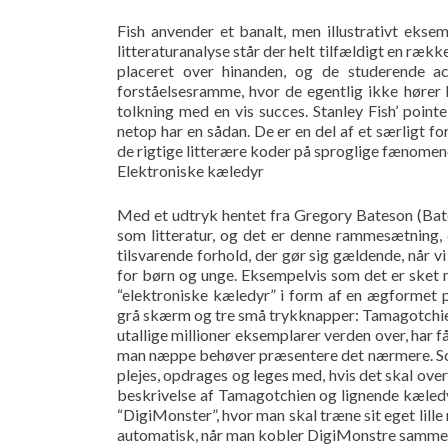
Fish anvender et banalt, men illustrativt ekse
litteraturanalyse står der helt tilfældigt en ræk
placeret over hinanden, og de studerende a
forståelsesramme, hvor de egentlig ikke hører
tolkning med en vis succes. Stanley Fish’ point
netop har en sådan. De er en del af et særligt f
de rigtige litterære koder på sproglige fænomen
Elektroniske kæledyr
Med et udtryk hentet fra Gregory Bateson (Bate
som litteratur, og det er denne rammesætning, d
tilsvarende forhold, der gør sig gældende, når v
for børn og unge. Eksempelvis som det er sket m
“elektroniske kæledyr” i form af en ægformet 
grå skærm og tre små trykknapper: Tamagotchien. 
utallige millioner eksemplarer verden over, har 
man næppe behøver præsentere det nærmere. Som 
plejes, opdrages og leges med, hvis det skal overl
beskrivelse af Tamagotchien og lignende kæledy
“DigiMonster”, hvor man skal træne sit eget lil
automatisk, når man kobler DigiMonstre samme