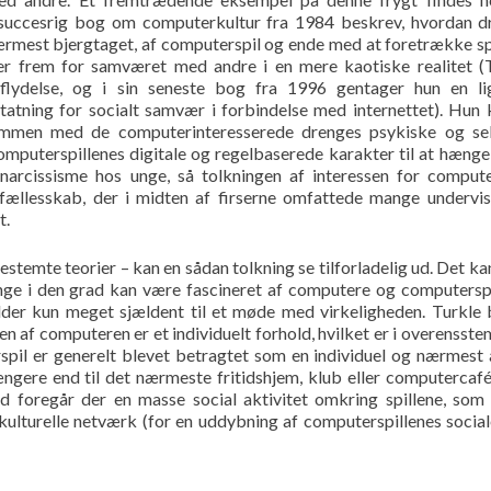
 succesrig bog om computerkultur fra 1984 beskrev, hvordan d
rmest bjergtaget, af computerspil og ende med at foretrække sp
ser frem for samværet med andre i en mere kaotiske realitet (
dflydelse, og i sin seneste bog fra 1996 gentager hun en li
tning for socialt samvær i forbindelse med internettet). Hun 
mmen med de computerinteresserede drenges psykiske og sek
computerspillenes digitale og regelbaserede karakter til at hæng
arcissisme hos unge, så tolkningen af interessen for comput
sfællesskab, der i midten af firserne omfattede mange undervi
t.
bestemte teorier – kan en sådan tolkning se tilforladelig ud. Det ka
enge i den grad kan være fascineret af computere og computersp
lder kun meget sjældent til et møde med virkeligheden. Turkle
en af computeren er et individuelt forhold, hvilket er i overensst
pil er generelt blevet betragtet som en individuel og nærmest 
gere end til det nærmeste fritidshjem, klub eller computercafé
od foregår der en masse social aktivitet omkring spillene, som
kulturelle netværk (for en uddybning af computerspillenes social