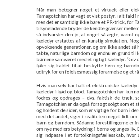
Når man betegner noget et virtuelt eller ele
Tamagotchien har vagt et vist postyr, i alt fald
men det er samtidig ikke bare et PR-trick, for 
tilsyneladende bryder de kendte grænser mellem 
så indvarsler den jo, at noget så ægte, varmt 
kæledyr erstattes af en kunstig simulation. Nog
opvoksende generationer, og om ikke andet så ha
tabte, naturlige barndom og endnu en grund til
børnene samværet med et rigtigt kæledyr. “Giv 
føler sig kaldet til at beskytte børn og barn
udtryk for en følelsesmæssig forarmelse og et rå
Hvis man selv har haft et elektroniske kæledyr
kæledyr i kød og blod. Tamagotchien har kun nog
fodres og opdrages – dvs. faktisk de træk, s
Tamagotchien er da også forsøgt solgt som et s
og holdent de sider, som er vigtige for børn i de
med det andet, siger i realiteten meget lidt o
børn og barndom. Sådanne forestillingerne er i
om nye mediers betydning i børns og unges liv. D
sig indpasse i et fortolkningsfællesskab, hvor