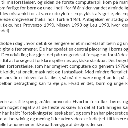
il misforståelser, og siden de første computerspil kom på mar
m farlige for børn og unge. Indtil for få år siden var det almindelig
blev mistænkt for at være udtryk for en psykisk afvigelse, eksemp
erede omgivelser (f.eks. hos Turkle 1984. Antagelsen er stadig ce
ti, f.eks. hos Provenzo 1990, Nissen 1993 og Leu 1993, hvor de
odel).
holde i dag , hvor det ikke længere er et mindretal af børn og un
igitale fænomener. De har opnået en central placering i børns o
 Den udvikling har gjort det påtrængende at forsøge at forstå de d
idtil at forsøge at forklare spillernes psykiske struktur. Det betyd
 den forforståelse, som har omgivet computere op gennem 1970’
koldt, rationelt, maskinelt og fantasiløst. Med mindre flertallet
n snes år er blevet fantasiløse, så må der være noget andet på sp
delbar betragtning kan få øje på. Hvad er det, børn og unge k
bedre at stille spørgsmålet omvendt: Hvorfor fortolkes børns o
om noget negativ af de fleste voksne? En del af forklaringen ka
sh har kaldt “fortolkningsfællesskaber”, og som han har placeret cen
 at betydning og mening ikke uden videre er indlejret i litterære
elle fænomener er ikke uafhængige af de øjne, der ser.