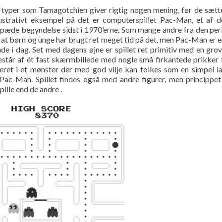
 typer som Tamagotchien giver rigtig nogen mening, før de sætte
lustrativt eksempel på det er computerspillet Pac-Man, et af 
spæde begyndelse sidst i 1970’erne. Som mange andre fra den per
t, at børn og unge har brugt ret meget tid på det, men Pac-Man er 
de i dag. Set med dagens øjne er spillet ret primitiv med en gro
står af ét fast skærmbillede med nogle små firkantede prikker 
geret i et mønster der med god vilje kan tolkes som en simpel la
 Pac-Man. Spillet findes også med andre figurer, men princippet
ille end de andre .