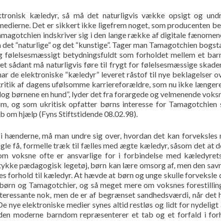
ktronisk kæledyr, så må det naturligvis vække opsigt og und
 i medierne. Det er sikkert ikke ligefrem noget, som producenten be
Tamagotchien indskriver sig i den lange række af digitale fænomen
det “naturlige” og det “kunstige”. Tager man Tamagotchien bogsta
og følelsesmæssigt betydningsfuldt som forholdet mellem et bar
et sådant må naturligvis føre til frygt for følelsesmæssige skade
r de elektroniske “kæledyr” leveret råstof til nye beklagelser o
 kritik af dagens ufølsomme karriereforældre, som nu ikke længer
dog børnene en hund”, lyder det fra forargede og velmenende voks
dom, og som ukritisk opfatter børns interesse for Tamagotchien
b om hjælp (Fyns Stiftstidende 08.02.98).
 i hænderne, må man undre sig over, hvordan det kan forveksles
le få, formelle træk til fælles med ægte kæledyr, såsom det at d
om voksne ofte er ansvarlige for i forbindelse med kæledyrets
tykke pædagogisk legetøj, børn kan lære omsorg af, men den savn
res forhold til kæledyr. At hævde at børn og unge skulle forveksle 
m børn og Tamagotchier, og så meget mere om voksnes forestilli
nteressante nok, men de er af begrænset sandhedsværdi, når det 
e nye elektroniske medier synes altid restløs og lidt for nydeligt 
 den moderne barndom repræsenterer et tab og et forfald i forh