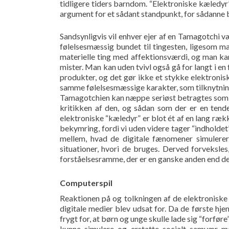
tidligere tiders barndom. “Elektroniske kæledyr”
argument for et sådant standpunkt, for sådanne
Sandsynligvis vil enhver ejer af en Tamagotchi 
følelsesmæssig bundet til tingesten, ligesom man
materielle ting med affektionsværdi, og man ka
mister. Man kan uden tvivl også gå for langt i en 
produkter, og det gør ikke et stykke elektronisk 
samme følelsesmæssige karakter, som tilknytning
Tamagotchien kan næppe seriøst betragtes som e
kritikken af den, og sådan som der er en tend
elektroniske “kæledyr” er blot ét af en lang r
bekymring, fordi vi uden videre tager “indholdet
mellem, hvad de digitale fænomener simulerer
situationer, hvori de bruges. Derved forveksles
forståelsesramme, der er en ganske anden end d
Computerspil
Reaktionen på og tolkningen af de elektroniske 
digitale medier blev udsat for. Da de første h
frygt for, at børn og unge skulle lade sig “forfø
kunne simulere og erstatte socialt samvær 