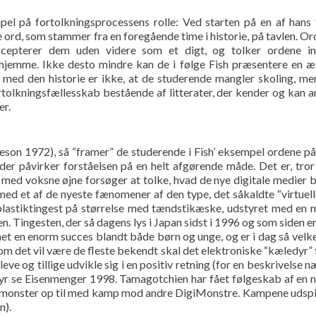
mpel på fortolkningsprocessens rolle: Ved starten på en af hans 
ke ord, som stammer fra en foregående time i historie, på tavlen. Or
ccepterer dem uden videre som et digt, og tolker ordene in
 hjemme. Ikke desto mindre kan de i følge Fish præsentere en æ
e med den historie er ikke, at de studerende mangler skoling, me
ortolkningsfællesskab bestående af litterater, der kender og kan 
er.
son 1972), så “framer” de studerende i Fish’ eksempel ordene på
er påvirker forståelsen på en helt afgørende måde. Det er, tror 
i med voksne øjne forsøger at tolke, hvad de nye digitale medier 
ed et af de nyeste fænomener af den type, det såkaldte “virtuelle
plastiktingest på størrelse med tændstikæske, udstyret med en 
Tingesten, der så dagens lys i Japan sidst i 1996 og som siden er 
fået en enorm succes blandt både børn og unge, og er i dag så velke
det vil være de fleste bekendt skal det elektroniske “kæledyr” 
eve og tillige udvikle sig i en positiv retning (for en beskrivelse 
r se Eisenmenger 1998. Tamagotchien har fået følgeskab af en n
le monster op til med kamp mod andre DigiMonstre. Kampene udspil
n).