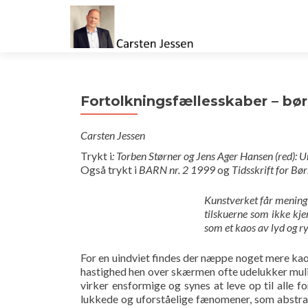
Fortolkningsfællesskaber – bø
Carsten Jessen
Trykt i
: Torben Størner og Jens Ager Hansen (red):
Også trykt i
BARN nr. 2 1999
og
Tidsskrift for Bø
Kunstverket får mening 
tilskuerne som ikke kje
som et kaos av lyd og ryt
For en uindviet findes der næppe noget mere kao
hastighed hen over skærmen ofte udelukker mulig
virker ensformige og synes at leve op til all
lukkede og uforståelige fænomener, som abstrak