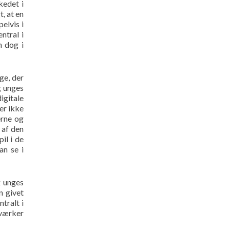
kedet i
t, at en
elvis i
ntral i
n dog i
ge, der
g unges
igitale
er ikke
erne og
 af den
il i de
an se i
g unges
n givet
tralt i
 værker