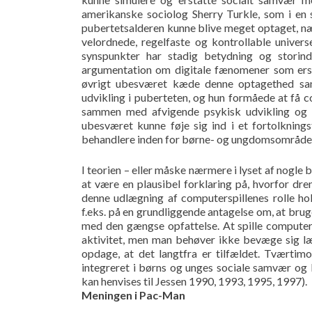
amerikanske sociolog Sherry Turkle, som i en
pubertetsalderen kunne blive meget optaget, næ
velordnede, regelfaste og kontrollable univer
synspunkter har stadig betydning og storin
argumentation om digitale fænomener som ersta
øvrigt ubesværet kæde denne optagethed sa
udvikling i puberteten, og hun formåede at få 
sammen med afvigende psykisk udvikling og n
ubesværet kunne føje sig ind i et fortolkning
behandlere inden for børne- og ungdomsområde
I teorien – eller måske nærmere i lyset af nogle 
at være en plausibel forklaring på, hvorfor dr
denne udlægning af computerspillenes rolle ho
f.eks. på en grundliggende antagelse om, at brug
med den gængse opfattelse. At spille computers
aktivitet, men man behøver ikke bevæge sig læn
opdage, at det langtfra er tilfældet. Tværtim
integreret i børns og unges sociale samvær og 
kan henvises til Jessen 1990, 1993, 1995, 1997).
Meningen i Pac-Man