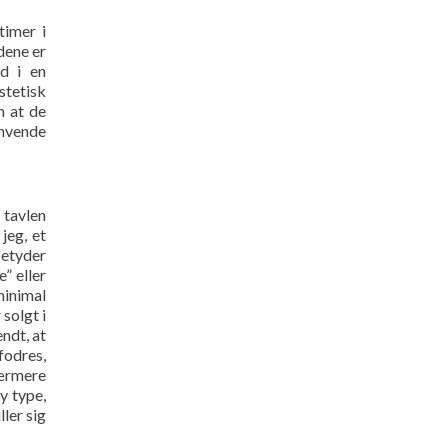
timer i
dene er
d i en
stetisk
n at de
anvende
 tavlen
jeg, et
betyder
” eller
minimal
solgt i
ndt, at
fodres,
nærmere
y type,
ler sig