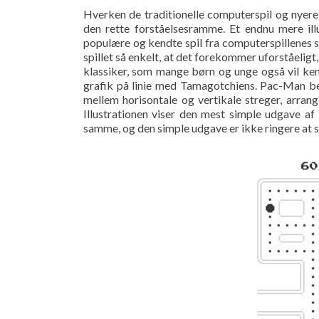
Hverken de traditionelle computerspil og nyere
den rette forståelsesramme. Et endnu mere il
populære og kendte spil fra computerspillenes 
spillet så enkelt, at det forekommer uforståelig
klassiker, som mange børn og unge også vil ken
grafik på linie med Tamagotchiens. Pac-Man be
mellem horisontale og vertikale streger, arran
Illustrationen viser den mest simple udgave af
samme, og den simple udgave er ikke ringere at sp