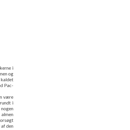
kerne i
rmen og
 kaldet
ed Pac-
an være
rundt i
e nogen
n almen
forsøgt
 af den