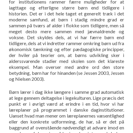
for institutionens rammer færre muligheder for at
iagttage og efterligne større børn end tidligere i
historien. Det er i det hele taget et generelt træk i det
moderne samfund, at børn i stadig mindre grad er
sammen på tværs af alder i flokke som tidligere, men så
meget desto mere sammen med jævnaldrende og
voksne. Det skyldes dels, at vi har færre børn end
tidligere, dels at vi indretter rammer omkring børn ud fra
økonomisk tænkning og efter pædagogiske principper,
der hviler på teorier om, at børns udvikling sker i
alderssvarende stadier med skolen som det klareste
eksempel. Man overser med andre ord den store
betydning, børn har for hinanden (se Jessen 2003, Jessen
og Nielsen 2003).
Børn lærer i dag ikke længere i samme grad automatisk
at lege gennem deltagelse i legekulturen. Lige præcis det
punkt er i øvrigt værd at erindre i en tid, hvor vi har
læreplaner på programmet i danske daginstitutioner.
Uanset hvad man mener om læreplanernes væsentlighed
eller den konkrete udformning, de har, så er det på
baggrund af ovenstående nødvendigt at advare imod en