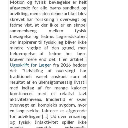
Motion og fysisk bevægelse er helt
afgørende for alle børns sundhed og
udvikling, men siden denne artikel blev
skrevet har forskning i overvægt og
fedme vist, at der ikke er en simpel
sammenhæng mellem fysisk
bevægelse og fedme. Legeredskaber,
der inspirerer til fysisk leg bliver ikke
mindre vigtige af den grund, men
bekæmpelse af fedme hos børn
kræver mere end det. I en artikel i
Ugeskrift for Læger
fra 2016 hedder
det: “Udvikling af overvægt har
traditionelt været anskuet som et
resultat af en uhensigtsmæssig livsstil
med indtag af for mange kalorier
kombineret med et relativt lavt
aktivitetsniveau. Imidlertid er svær
overvægt en kompleks sygdom, hvor
en lang række faktorer er afgørende
for udviklingen […] Ud over ernæring
og fysisk (in)aktivitet spiller ikke
mindst genetik, epigenetik,