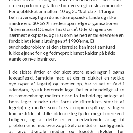
om en epidemi, og tallene for overvægt er skræmmende.
For øjeblikket er mellem 10 og 20 % af de 7-11årige
børn overvægtige i de nordeuropæiske lande og ikke
mindre end 30-36 % i Sydeuropa ifølge organisationen
”International Obesity Taskforce”. Udviklingen sker
nærmest eksplosiv, og i EU som helhed er tallene mere en
fordoblet siden slutningen af 1980’erne. Et
sundhedsproblem af den størrelse kan intet samfund
lukke øjnene for, og fedmeproblemet kalder på både
gamle og nye løsninger.
I de sidste årtier er der sket store ændringer i børns
legeadfærd. Samtidig med, at der er dukket en række
nye typer af legetøj og medier op, har vi set et fald i
udendørs, fysisk betonede lege. Det er almindeligt at se
en sammenhæng mellem disse to forhold og antage, at
børn leger mindre ude, fordi de tiltrækkes stærkt af
legetøj og medier som f.eks. computerspil og tv. Ingen
kan bestride, at stillesiddende leg fylder meget mere end
tidligere, og at dette er en medvirkende årsag til
problemerne med overvægt. Selv om det er nærliggende
at give digitale medier og legetøj skylden for