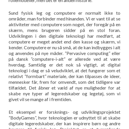
rollemodeller, men det er en anden historie.
Sund fysisk leg og computere er normalt ikke to
områder, man forbinder med hinanden. Vi er vant til at se
aktiviteter med computere som noget, der foregår på en
skærm, mens brugeren sidder på en stol foran.
Udviklingen i den digitale teknologi har medført, at
computere er meget andet end den kasse og skærm, vi
kender. Computere er nu så små, at de kan indbygges i alt
og anvendes på nye måder. ”Pervasive computing” eller
på dansk ”computere-i-alt” er allerede ved at være
hverdag. Samtidig er det nok så vigtigt, at digital
teknologi i dag er så veludviklet, at det fungerer som et
relativt ”formbart” materiale, der kan tilpasses de ideer,
mennesker får, frem for omvendt, som det tidligere var
tilfældet. Det åbner et væld af nye muligheder for at
skabe nye typer af legeredskaber og legetøj, som vi
givet vil se mange af i fremtiden.
Et eksempel er forsknings- og udviklingsprojektet
”BodyGames”, hvor teknologien er udnyttet til at skabe
digitale legeredskaber, der kan inspirere børn og andre