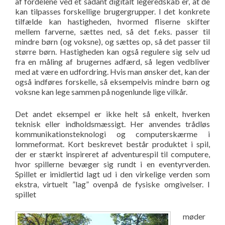
af fordelene ved et sådant digitalt legeredskab er, at de
kan tilpasses forskellige brugergrupper. I det konkrete
tilfælde kan hastigheden, hvormed fliserne skifter
mellem farverne, sættes ned, så det f.eks. passer til
mindre børn (og voksne), og sættes op, så det passer til
større børn. Hastigheden kan også regulere sig selv ud
fra en måling af brugernes adfærd, så legen vedbliver
med at være en udfordring. Hvis man ønsker det, kan der
også indføres forskelle, så eksempelvis mindre børn og
voksne kan lege sammen på nogenlunde lige vilkår.
Det andet eksempel er ikke helt så enkelt, hverken
teknisk eller indholdsmæssigt. Her anvendes trådløs
kommunikationsteknologi og computerskærme i
lommeformat. Kort beskrevet består produktet i spil,
der er stærkt inspireret af adventurespil til computere,
hvor spillerne bevæger sig rundt i en eventyrverden.
Spillet er imidlertid lagt ud i den virkelige verden som
ekstra, virtuelt ”lag” ovenpå de fysiske omgivelser. I
spillet
møder