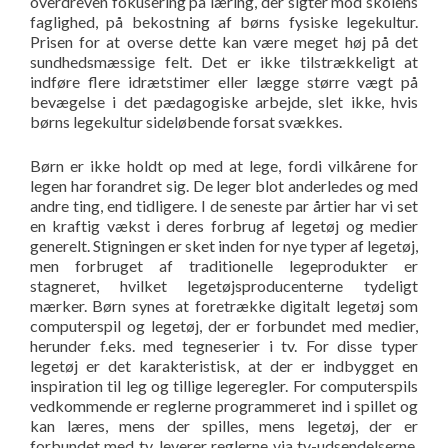
overdreven fokusering på læring, der sigter mod skolens
faglighed, på bekostning af børns fysiske legekultur.
Prisen for at overse dette kan være meget høj på det
sundhedsmæssige felt. Det er ikke tilstrækkeligt at
indføre flere idrætstimer eller lægge større vægt på
bevægelse i det pædagogiske arbejde, slet ikke, hvis
børns legekultur sideløbende forsat svækkes.
Børn er ikke holdt op med at lege, fordi vilkårene for
legen har forandret sig. De leger blot anderledes og med
andre ting, end tidligere. I de seneste par årtier har vi set
en kraftig vækst i deres forbrug af legetøj og medier
generelt. Stigningen er sket inden for nye typer af legetøj,
men forbruget af traditionelle legeprodukter er
stagneret, hvilket legetøjsproducenterne tydeligt
mærker. Børn synes at foretrække digitalt legetøj som
computerspil og legetøj, der er forbundet med medier,
herunder f.eks. med tegneserier i tv. For disse typer
legetøj er det karakteristisk, at der er indbygget en
inspiration til leg og tillige legeregler. For computerspils
vedkommende er reglerne programmeret ind i spillet og
kan læres, mens der spilles, mens legetøj, der er
forbundet med tv, leverer reglerne via tv-udsendelserne,