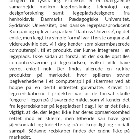
brugere til fysisk leg. Projektet er et tværgående
samarbejde mellem legeforskning, teknologi- og
designforskning samt legepladsdesignere fra
henholdsvis Danmarks Pædagogiske Universitet,
Syddansk Universitet, den danske legepladsproducent
Kompan og oplevelsesparken ”Danfoss Universe”, og det
enkle, men langt fra simple formål var i første omgang at
videreudvikle det, vi i dag kender som skærmbaserede
computerspil, til et produkt, der kunne integreres i en
legeplads. Ikke sådan at forstå, at der skulle opstilles
computerskærme på legepladsen, hvilket ville have
været enkelt nok. Der findes allerede en række
produkter på markedet, hvor spilleren styrer
begivenhederne i et computerspil på skærmen ved at
hoppe på en dertil indrettet gulvmåtte. Kravet til
legeredskaberne i projektet var, at de fortsat skulle
fungere i legen på tilsvarende måde, som vi kender det
fra legeredskaber på legepladser i dag. Her er det f.eks.
vigtigt, at de, der leger, ikke har deres opmærksomhed
rettet mod en skærm, men løbende kan have god
øjenkontakt og indrette sig på et kropsligt og socialt
samspil. Sådanne redskaber findes der endnu ikke på
markedet.