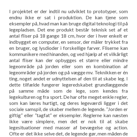
I projektet er der indtil nu udviklet to prototyper, som
endnu ikke er sat i produktion. De kan tjene som
eksempler på, hvad man kan bruge digital teknologi til på
legepladsen. Det ene produkt består teknisk set af et
antal fliser på 18 gange 18 cm, hvor der i hver enkelt er
indbygget en computer, en sensor, der måler trykket fra
en bruger, og lysdioder i forskellige farver. Fliserne kan
kommunikere med hinanden, og ved hjælp af et vilkårligt
antal fliser kan der opbygges et større eller mindre
legeområde på jorden eller som en kombination af
legeområder på jorden og på vægge mv. Teknikken er én
ting, noget andet er udnyttelsen af den til at skabe leg. I
dette tilfælde fungerer legeredskabet grundlæggende
på samme måde som de lege, som kendes fra
legekulturen og fra sport. De har ofte meget enkle regler,
som kan læres hurtigt, og deres legeværdi ligger i det
sociale samspil, de skaber mellem de legende. ”Jorden er
giftig” eller ”tagfat” er eksempler. Reglerne kan næsten
ikke være simplere, men det er nok til at skabe
legesituationer med masser af bevægelse og action.
Ofte er det ikke selve det, de legende gør, men måden de