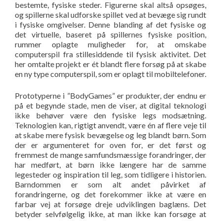
bestemte, fysiske steder. Figurerne skal altså opsøges,
og spillerne skal udforske spillet ved at bevæge sig rundt
i fysiske omgivelser. Denne blanding af det fysiske og
det virtuelle, baseret på spillernes fysiske position,
rummer oplagte muligheder for, at omskabe
computerspil fra stillesiddende til fysisk aktivitet. Det
her omtalte projekt er ét blandt flere forsøg på at skabe
en ny type computerspil, som er oplagt til mobiltelefoner.
Prototyperne i ”BodyGames” er produkter, der endnu er
på et begynde stade, men de viser, at digital teknologi
ikke behøver være den fysiske legs modsætning.
Teknologien kan, rigtigt anvendt, være én af flere veje til
at skabe mere fysisk bevægelse og leg blandt børn. Som
der er argumenteret for oven for, er det først og
fremmest de mange samfundsmæssige forandringer, der
har medført, at børn ikke længere har de samme
legesteder og inspiration til leg, som tidligere i historien.
Barndommen er som alt andet påvirket af
forandringerne, og det forekommer ikke at være en
farbar vej at forsøge dreje udviklingen baglæns. Det
betyder selvfølgelig ikke, at man ikke kan forsøge at