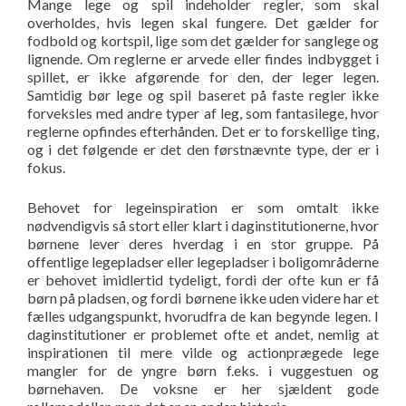
Mange lege og spil indeholder regler, som skal
overholdes, hvis legen skal fungere. Det gælder for
fodbold og kortspil, lige som det gælder for sanglege og
lignende. Om reglerne er arvede eller findes indbygget i
spillet, er ikke afgørende for den, der leger legen.
Samtidig bør lege og spil baseret på faste regler ikke
forveksles med andre typer af leg, som fantasilege, hvor
reglerne opfindes efterhånden. Det er to forskellige ting,
og i det følgende er det den førstnævnte type, der er i
fokus.
Behovet for legeinspiration er som omtalt ikke
nødvendigvis så stort eller klart i daginstitutionerne, hvor
børnene lever deres hverdag i en stor gruppe. På
offentlige legepladser eller legepladser i boligområderne
er behovet imidlertid tydeligt, fordi der ofte kun er få
børn på pladsen, og fordi børnene ikke uden videre har et
fælles udgangspunkt, hvorudfra de kan begynde legen. I
daginstitutioner er problemet ofte et andet, nemlig at
inspirationen til mere vilde og actionprægede lege
mangler for de yngre børn f.eks. i vuggestuen og
børnehaven. De voksne er her sjældent gode