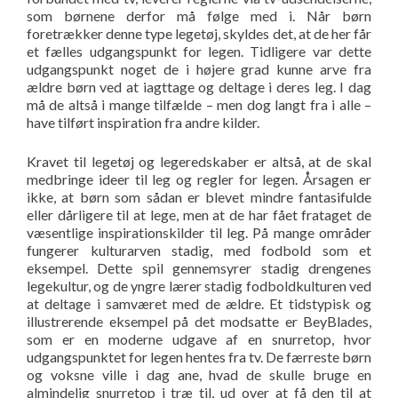
som børnene derfor må følge med i. Når børn
foretrækker denne type legetøj, skyldes det, at de her får
et fælles udgangspunkt for legen. Tidligere var dette
udgangspunkt noget de i højere grad kunne arve fra
ældre børn ved at iagttage og deltage i deres leg. I dag
må de altså i mange tilfælde – men dog langt fra i alle –
have tilført inspiration fra andre kilder.
Kravet til legetøj og legeredskaber er altså, at de skal
medbringe ideer til leg og regler for legen. Årsagen er
ikke, at børn som sådan er blevet mindre fantasifulde
eller dårligere til at lege, men at de har fået frataget de
væsentlige inspirationskilder til leg. På mange områder
fungerer kulturarven stadig, med fodbold som et
eksempel. Dette spil gennemsyrer stadig drengenes
legekultur, og de yngre lærer stadig fodboldkulturen ved
at deltage i samværet med de ældre. Et tidstypisk og
illustrerende eksempel på det modsatte er BeyBlades,
som er en moderne udgave af en snurretop, hvor
udgangspunktet for legen hentes fra tv. De færreste børn
og voksne ville i dag ane, hvad de skulle bruge en
almindelig snurretop i træ til, ud over at få den til at