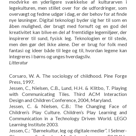
modvirke en yderligere svækkelse af kulturarven i
legekulturen, men stillet over for de udfordringer, som
overvægt og fedme udgør i dag, er der behov for at finde
nye løsninger. Digital teknologi byder sig her til som en
åben mulighed, der brugt med fornuft og en god del
kreativitet kan blive en del af fremtidige legemiljøer, der
inspirerer til sund, fysisk leg. Teknologien er til stede,
men den gør det ikke alene. Der er brug for folk med
fantasi og ideer både til lege og til, hvordan legene kan
integreres i børns og unges hverdagsliv.
Litteratur
Corsaro, W. A. The sociology of childhood. Pine Forge
Press, 1997.
Jessen, C., Nielsen, C.B., Lund, H.H. & Klitbo, T. Playing
with Communicating Tiles. Third ACM Interaction
Design and Children Conference, 2004, Maryland.
Jessen, C. & Nielsen, C.B.: The Changing Face of
Children’s Play Culture. Children’s Play Learning and
Communication in a Technology Driven World. LEGO
Learning Institute 2003.
Jessen, C.: ”Børnekultur, leg og digitale medier”. I Selmer-