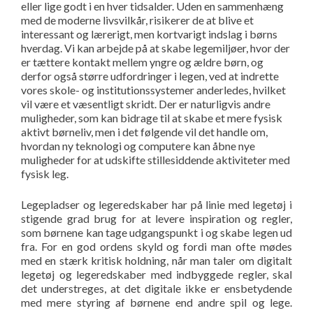
eller lige godt i en hver tidsalder. Uden en sammenhæng
med de moderne livsvilkår, risikerer de at blive et
interessant og lærerigt, men kortvarigt indslag i børns
hverdag. Vi kan arbejde på at skabe legemiljøer, hvor der
er tættere kontakt mellem yngre og ældre børn, og
derfor også større udfordringer i legen, ved at indrette
vores skole- og institutionssystemer anderledes, hvilket
vil være et væsentligt skridt. Der er naturligvis andre
muligheder, som kan bidrage til at skabe et mere fysisk
aktivt børneliv, men i det følgende vil det handle om,
hvordan ny teknologi og computere kan åbne nye
muligheder for at udskifte stillesiddende aktiviteter med
fysisk leg.
Legepladser og legeredskaber har på linie med legetøj i
stigende grad brug for at levere inspiration og regler,
som børnene kan tage udgangspunkt i og skabe legen ud
fra. For en god ordens skyld og fordi man ofte mødes
med en stærk kritisk holdning, når man taler om digitalt
legetøj og legeredskaber med indbyggede regler, skal
det understreges, at det digitale ikke er ensbetydende
med mere styring af børnene end andre spil og lege.