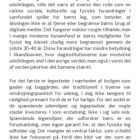
udviklingen, ville det være at overse den rolle som en
række sociale, kulturelle og fysiske forandringer i
samfundet spiller for børns leg, som betyder, at
løsningen ikke er at fjerne eller begrænse børns brug af
digitale medier. Det fungerer måske i nogle tilfælde, men
i mange moderne bysamfund er børns muligheder for
fysisk leg blevet stadig mere begrænset gennem de
sidste 30-40 år. Disse forandringer har mindre betydning
i Skandinavien, hvor daginstitutionerne kan modvirke
udviklingen, end i den øvrige verden, men også i vores del
af verden påvirker det børnene stærkt.
For det første er legesteder i nærheden af boligen som
gaden og baggården, der traditionelt i byerne var
omdrejningspunktet for udeleg, i dag ikke længere til
rådighed, primært fordi de er for farlige. For det andet er
de spændende udemiljøer og legepladser, der nogle
steder investeres i som erstatning, ikke i sig selv nok.
Spændende legemiljøer, der udfordrer børn, er en
forudsætning, men ingen garanti for, at den fysiske leg
udfolder sig. Der mangler en central faktor, som vi hidtil
ikke har fokuseret på, fordi den blot var der, som en