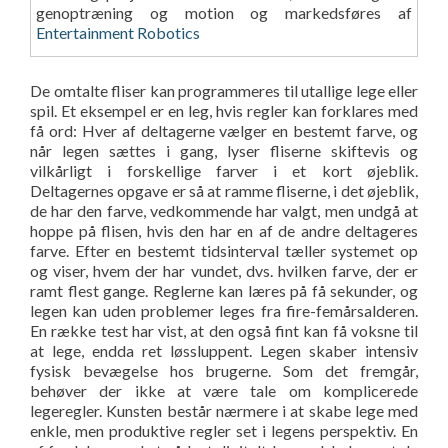
genoptræning og motion og markedsføres af
Entertainment Robotics
De omtalte fliser kan programmeres til utallige lege eller
spil. Et eksempel er en leg, hvis regler kan forklares med
få ord: Hver af deltagerne vælger en bestemt farve, og
når legen sættes i gang, lyser fliserne skiftevis og
vilkårligt i forskellige farver i et kort øjeblik.
Deltagernes opgave er så at ramme fliserne, i det øjeblik,
de har den farve, vedkommende har valgt, men undgå at
hoppe på flisen, hvis den har en af de andre deltageres
farve. Efter en bestemt tidsinterval tæller systemet op
og viser, hvem der har vundet, dvs. hvilken farve, der er
ramt flest gange. Reglerne kan læres på få sekunder, og
legen kan uden problemer leges fra fire-femårsalderen.
En række test har vist, at den også fint kan få voksne til
at lege, endda ret løssluppent. Legen skaber intensiv
fysisk bevægelse hos brugerne. Som det fremgår,
behøver der ikke at være tale om komplicerede
legeregler. Kunsten består nærmere i at skabe lege med
enkle, men produktive regler set i legens perspektiv. En