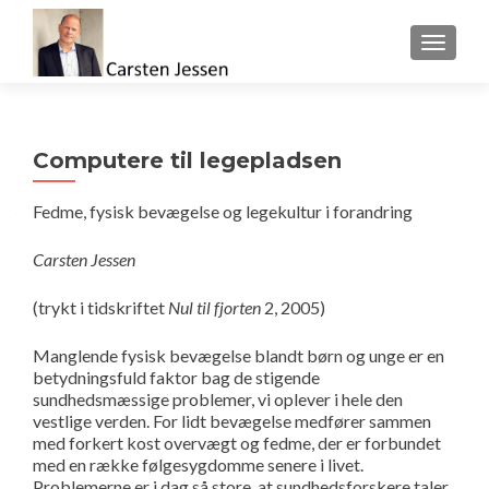
FLIP 
Computere til legepladsen
Fedme, fysisk bevægelse og legekultur i forandring
Carsten Jessen
(trykt i tidskriftet
Nul til fjorten
2, 2005)
Manglende fysisk bevægelse blandt børn og unge er en
betydningsfuld faktor bag de stigende
sundhedsmæssige problemer, vi oplever i hele den
vestlige verden. For lidt bevægelse medfører sammen
med forkert kost overvægt og fedme, der er forbundet
med en række følgesygdomme senere i livet.
Problemerne er i dag så store, at sundhedsforskere taler