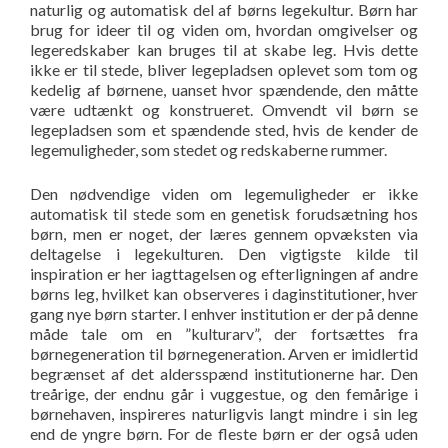
naturlig og automatisk del af børns legekultur. Børn har
brug for ideer til og viden om, hvordan omgivelser og
legeredskaber kan bruges til at skabe leg. Hvis dette
ikke er til stede, bliver legepladsen oplevet som tom og
kedelig af børnene, uanset hvor spændende, den måtte
være udtænkt og konstrueret. Omvendt vil børn se
legepladsen som et spændende sted, hvis de kender de
legemuligheder, som stedet og redskaberne rummer.
Den nødvendige viden om legemuligheder er ikke
automatisk til stede som en genetisk forudsætning hos
børn, men er noget, der læres gennem opvæksten via
deltagelse i legekulturen. Den vigtigste kilde til
inspiration er her iagttagelsen og efterligningen af andre
børns leg, hvilket kan observeres i daginstitutioner, hver
gang nye børn starter. I enhver institution er der på denne
måde tale om en ”kulturarv”, der fortsættes fra
børnegeneration til børnegeneration. Arven er imidlertid
begrænset af det aldersspænd institutionerne har. Den
treårige, der endnu går i vuggestue, og den femårige i
børnehaven, inspireres naturligvis langt mindre i sin leg
end de yngre børn. For de fleste børn er der også uden