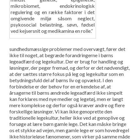
mikrobiomet, endokrinologisk
regulering og en række faktorer i det
omgivende miljø såsom neglect,
psykosocial belastning, søvn, fødsel
ved kejsersnit og medikamina en rolle.”
sundhedsmæssige problemer med overvægt, fører det
ikke til noget, at begræde forandringerne i børns
legeadfærd og legekultur. Der er brug for handling og
løsninger, der peger fremad, og derfor er det nødvendigt,
at der sættes større fokus på leg og legekultur som en
betydningsfuld del af børns liv og opvækst. I den
forbindelse er der behov for en erkendelse af, at
årsagerne til børns ændrede legeadfærd ikke simpelt
kan forklares med nye medier og legetøj, men er langt
mere komplekse og derfor også kræver andre og flere
forskellige løsninger. Vi kan ikke genoprette den
traditionelle legekultur, heller ikke ved at genoplive og
forsøge at lære børn gamle lege. Det kan måske bringe
os et stykke ad vejen, men gamle lege er som hovedregel
ikke historieløse fænomener, som virker på samme måde