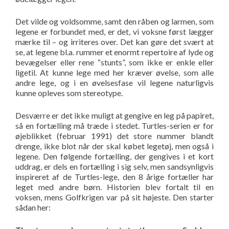
Det vilde og voldsomme, samt den råben og larmen, som
legene er forbundet med, er det, vi voksne først lægger
mærke til – og irriteres over. Det kan gøre det svært at
se, at legene bl.a. rummer et enormt repertoire af lyde og
bevægelser eller rene “stunts”, som ikke er enkle eller
ligetil. At kunne lege med her kræver øvelse, som alle
andre lege, og i en øvelsesfase vil legene naturligvis
kunne opleves som stereotype.
Desværre er det ikke muligt at gengive en leg på papiret,
så en fortælling må træde i stedet. Turtles-serien er for
øjeblikket (februar 1991) det store nummer blandt
drenge, ikke blot når der skal købet legetøj, men også i
legene. Den følgende fortælling, der gengives i et kort
uddrag, er dels en fortælling i sig selv, men sandsynligvis
inspireret af de Turtles-lege, den 8 årige fortæller har
leget med andre børn. Historien blev fortalt til en
voksen, mens Golfkrigen var på sit højeste. Den starter
sådan her: