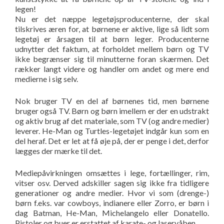
legen!
Nu er det næppe legetøjsproducenterne, der skal
tilskrives æren for, at børnene er aktive, lige så lidt som
legetøj er årsagen til at børn leger. Producenterne
udnytter det faktum, at forholdet mellem børn og TV
ikke begrænser sig til minutterne foran skærmen. Det
rækker langt videre og handler om andet og mere end
medierne i sig selv.
Nok bruger TV en del af børnenes tid, men børnene
bruger også TV. Børn og børn imellem er der en udstrakt
og aktiv brug af det materiale, som TV (og andre medier)
leverer. He-Man og Turtles-legetøjet indgår kun som en
del heraf. Det er let at få øje på, der er penge i det, derfor
lægges der mærke til det.
Mediepåvirkningen omsættes i lege, fortællinger, rim,
vitser osv. Derved adskiller sagen sig ikke fra tidligere
generationer og andre medier. Hvor vi som (drenge-)
børn f.eks. var cowboys, indianere eller Zorro, er børn i
dag Batman, He-Man, Michelangelo eller Donatello.
Pistoler og buer er erstattet af karate- og laservåben.