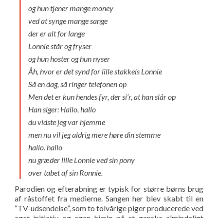
og hun tjener mange money
ved at synge mange sange
der er alt for lange
Lonnie står og fryser
og hun hoster og hun nyser
Åh, hvor er det synd for lille stakkels Lonnie
Så en dag, så ringer telefonen op
Men det er kun hendes fyr, der si’r, at han slår op
Han siger: Hallo, hallo
du vidste jeg var hjemme
men nu vil jeg aldrig mere høre din stemme
hallo. hallo
nu græder lille Lonnie ved sin pony
over tabet af sin Ronnie.
Parodien og efterabning er typisk for større børns brug
af råstoffet fra medierne. Sangen her blev skabt til en
“TV-udsendelse”, som to tolvårige piger producerede ved
eget initiativ og egen hjælp på et ganske almindeligt