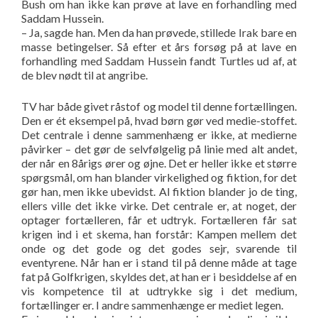
Bush om han ikke kan prøve at lave en forhandling med
Saddam Hussein.
– Ja, sagde han. Men da han prøvede, stillede Irak bare en
masse betingelser. Så efter et års forsøg på at lave en
forhandling med Saddam Hussein fandt Turtles ud af, at
de blev nødt til at angribe.
TV har både givet råstof og model til denne fortællingen.
Den er ét eksempel på, hvad børn gør ved medie-stoffet.
Det centrale i denne sammenhæng er ikke, at medierne
påvirker – det gør de selvfølgelig på linie med alt andet,
der når en 8årigs ører og øjne. Det er heller ikke et større
spørgsmål, om han blander virkelighed og fiktion, for det
gør han, men ikke ubevidst. Al fiktion blander jo de ting,
ellers ville det ikke virke. Det centrale er, at noget, der
optager fortælleren, får et udtryk. Fortælleren får sat
krigen ind i et skema, han forstår: Kampen mellem det
onde og det gode og det godes sejr, svarende til
eventyrene. Når han er i stand til på denne måde at tage
fat på Golfkrigen, skyldes det, at han er i besiddelse af en
vis kompetence til at udtrykke sig i det medium,
fortællinger er. I andre sammenhænge er mediet legen.