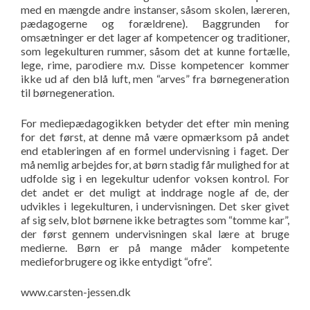
med en mængde andre instanser, såsom skolen, læreren,
pædagogerne og forældrene). Baggrunden for
omsætninger er det lager af kompetencer og traditioner,
som legekulturen rummer, såsom det at kunne fortælle,
lege, rime, parodiere m.v. Disse kompetencer kommer
ikke ud af den blå luft, men “arves” fra børnegeneration
til børnegeneration.
For mediepædagogikken betyder det efter min mening
for det først, at denne må være opmærksom på andet
end etableringen af en formel undervisning i faget. Der
må nemlig arbejdes for, at børn stadig får mulighed for at
udfolde sig i en legekultur udenfor voksen kontrol. For
det andet er det muligt at inddrage nogle af de, der
udvikles i legekulturen, i undervisningen. Det sker givet
af sig selv, blot børnene ikke betragtes som “tomme kar”,
der først gennem undervisningen skal lære at bruge
medierne. Børn er på mange måder kompetente
medieforbrugere og ikke entydigt “ofre”.
www.carsten-jessen.dk