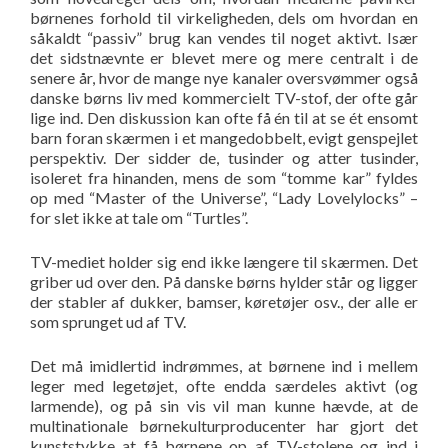
børnenes forhold til virkeligheden, dels om hvordan en
såkaldt “passiv” brug kan vendes til noget aktivt. Især
det sidstnævnte er blevet mere og mere centralt i de
senere år, hvor de mange nye kanaler oversvømmer også
danske børns liv med kommercielt TV-stof, der ofte går
lige ind. Den diskussion kan ofte få én til at se ét ensomt
barn foran skærmen i et mangedobbelt, evigt genspejlet
perspektiv. Der sidder de, tusinder og atter tusinder,
isoleret fra hinanden, mens de som “tomme kar” fyldes
op med “Master of the Universe”, “Lady Lovelylocks” –
for slet ikke at tale om “Turtles”.
TV-mediet holder sig end ikke længere til skærmen. Det
griber ud over den. På danske børns hylder står og ligger
der stabler af dukker, bamser, køretøjer osv., der alle er
som sprunget ud af TV.
Det må imidlertid indrømmes, at børnene ind i mellem
leger med legetøjet, ofte endda særdeles aktivt (og
larmende), og på sin vis vil man kunne hævde, at de
multinationale børnekulturproducenter har gjort det
kunststykke at få børnene op af TV-stolene og ind i