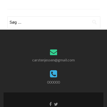
Søg
efter:
carstenjessen@gmail.com
000000
Go
Go