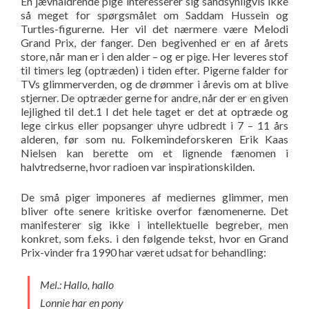
En jævnaldrende pige interesserer sig sandsynligvis ikke
så meget for spørgsmålet om Saddam Hussein og
Turtles-figurerne. Her vil det nærmere være Melodi
Grand Prix, der fanger. Den begivenhed er en af årets
store, når man er i den alder – og er pige. Her leveres stof
til timers leg (optræden) i tiden efter. Pigerne falder for
TVs glimmerverden, og de drømmer i årevis om at blive
stjerner. De optræder gerne for andre, når der er en given
lejlighed til det.1 I det hele taget er det at optræde og
lege cirkus eller popsanger uhyre udbredt i 7 – 11 års
alderen, før som nu. Folkemindeforskeren Erik Kaas
Nielsen kan berette om et lignende fænomen i
halvtredserne, hvor radioen var inspirationskilden.
De små piger imponeres af mediernes glimmer, men
bliver ofte senere kritiske overfor fænomenerne. Det
manifesterer sig ikke i intellektuelle begreber, men
konkret, som f.eks. i den følgende tekst, hvor en Grand
Prix-vinder fra 1990 har været udsat for behandling:
Mel.: Hallo, hallo
Lonnie har en pony