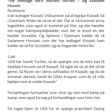
The teenage hero mutant turtles – og Saddam
Husein
Forhistorie.
Irak indtager Kuwait. USA prøver på at hjælpe Kuwait. Så
i Danmark finder de så ud af det. Der er så kommet en ny
tegnefilm, som også er kommet på film, og den handler
om nogle kæmpespildpadder, som der er imod en, der
hedder Scredder. Og hjemme i Danmark kalder de så
Sadamme Hussain, som der har indtaget Kuwait, ham
kalder de så for Scredder, og nu begynder historien.
1.del
USA har kendt Turtles, så de spørger, om de ikke kan få
Saddam Hussein ud af Kuwait. Så siger de så, at det vil de
gerne. Så flyver de i deres luftballon til Kuwait, og da de
kommer derned, fandt de USAs tropper, som de så ville
hjælpe med at redde Kuwait.”
Fortællingen fortsætter over stok og sten med kamp på
kamp, men også forsøg på forhandlinger som f.eks. her:
De tager hjem til USA for at spørge præsident Georg