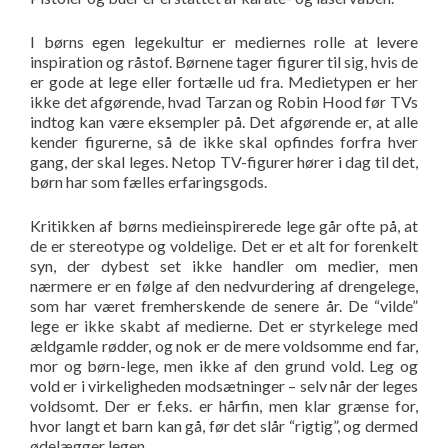
I børns egen legekultur er mediernes rolle at levere
inspiration og råstof. Børnene tager figurer til sig, hvis de
er gode at lege eller fortælle ud fra. Medietypen er her
ikke det afgørende, hvad Tarzan og Robin Hood før TVs
indtog kan være eksempler på. Det afgørende er, at alle
kender figurerne, så de ikke skal opfindes forfra hver
gang, der skal leges. Netop TV-figurer hører i dag til det,
børn har som fælles erfaringsgods.
Kritikken af børns medieinspirerede lege går ofte på, at
de er stereotype og voldelige. Det er et alt for forenkelt
syn, der dybest set ikke handler om medier, men
nærmere er en følge af den nedvurdering af drengelege,
som har været fremherskende de senere år. De “vilde”
lege er ikke skabt af medierne. Det er styrkelege med
ældgamle rødder, og nok er de mere voldsomme end far,
mor og børn-lege, men ikke af den grund vold. Leg og
vold er i virkeligheden modsætninger – selv når der leges
voldsomt. Der er f.eks. er hårfin, men klar grænse for,
hvor langt et barn kan gå, før det slår “rigtig”, og dermed
ødelægger legen.