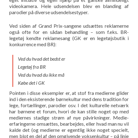
videokamera. Hele udsendelsen blev en blanding af
parodier på diverse udsendelsestyper.
Ved siden af Grand Prix-sangene udsættes reklamerne
også ofte for en sådan behandling – som f.eks. BR-
legetøj kendte reklamesang (GK er en legetøjsbutik i
konkurrence med BR):
Ved du hvad det bedst er
Legetøj fra BR
Ved du hvad du ikke må
Købe det i GK
Pointen i disse eksempler er, at stof fra medierne glider
ind i den eksisterende børnekultur med dens tradition for
lege, fortællinger, parodier osv. I det kulturelle netværk
har børnene et forum, hvori de kan stille noget op med
mediernes stadige strøm af nye påvirkninger. Medie-
erfaringerne omsættes, bearbejdes, eller hvad man nu vil
kalde det (og medierne er egentlig ikke noget specielt,
men blot en del af den omgivende voksenkultur – på linie